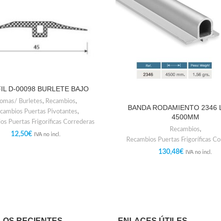
IL D-00098 BURLETE BAJO
omas/ Burletes
,
Recambios
,
BANDA RODAMIENTO 2346
cambios Puertas Pivotantes
,
4500MM
s Puertas Frigoríficas Correderas
Recambios
,
12,50
€
IVA no incl.
Recambios Puertas Frigoríficas C
130,48
€
IVA no incl.
LOS RECIENTES
ENLACES ÚTILES