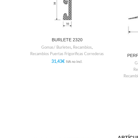
BURLETE 2320
Gomas/ Burletes
,
Recambios
,
Recambios Puertas Frigoríficas Correderas
PERF
31,43
€
IVA no incl.
G
Re
Recambio
ARTÍCU