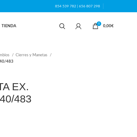
854 539 782
|
656 807 298
0
TIENDA
0,00
€
ambios
Cierres y Manetas
40/483
A EX.
40/483