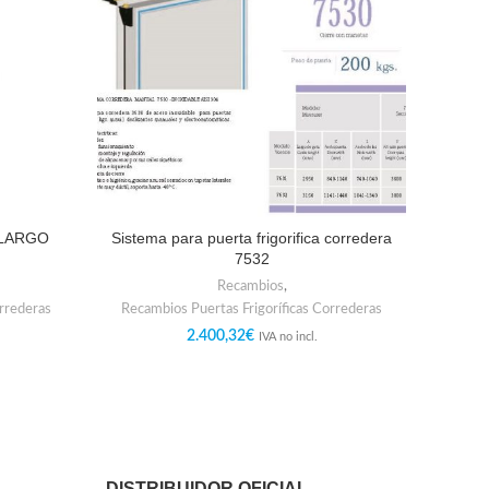
 LARGO
Sistema para puerta frigorifica corredera
BAN
7532
Recambios
,
orrederas
Recambios Puertas Frigoríficas Correderas
Recam
2.400,32
€
IVA no incl.
DISTRIBUIDOR OFICIAL