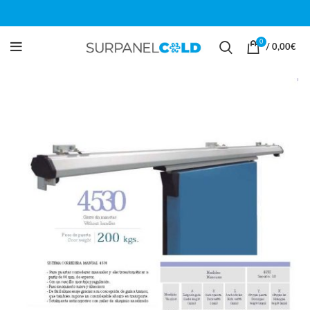
0
/
0,00
€