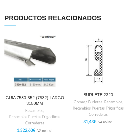
PRODUCTOS RELACIONADOS
BURLETE 2320
GUIA 7530-552 (7532) LARGO
Gomas/ Burletes
,
Recambios
,
3150MM
Recambios Puertas Frigoríficas
Recambios
,
Correderas
Recambios Puertas Frigoríficas
31,43
€
IVA no incl.
Correderas
1.322,60
€
IVA no incl.