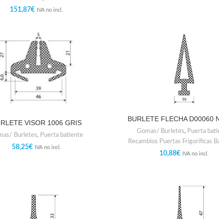
151,87
€
IVA no incl.
BURLETE FLECHA D00060
RLETE VISOR 1006 GRIS
Gomas/ Burletes
,
Puerta bati
as/ Burletes
,
Puerta batiente
Recambios Puertas Frigoríficas B
58,25
€
IVA no incl.
10,88
€
IVA no incl.