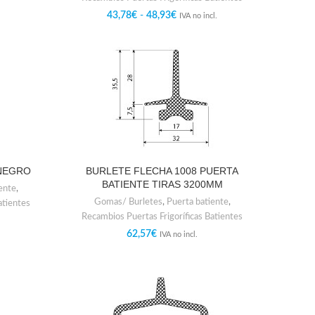
43,78
€
-
48,93
€
IVA no incl.
 NEGRO
BURLETE FLECHA 1008 PUERTA
BATIENTE TIRAS 3200MM
ente
,
Gomas/ Burletes
,
Puerta batiente
,
atientes
Recambios Puertas Frigoríficas Batientes
62,57
€
IVA no incl.