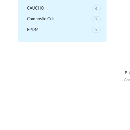
CAUCHO
6
Composite Gris
1
EPDM
1
BU
Gom