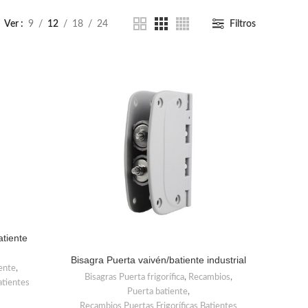
Ver
9
12
18
24
Filtros
atiente
Bisagra Puerta vaivén/batiente industrial
ente
,
Bisagras Puerta frigorífica
,
Recambios
,
atientes
Puerta batiente
,
Recambios Puertas Frigoríficas Batientes