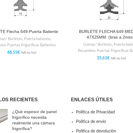
E Flecha 649-Puerta Batiente
BURLETE FLECHA 649 MED
47X25MM. (tiras a 2mtos
as/ Burletes
,
Puerta batiente
,
Gomas/ Burletes
,
Puerta bati
ios Puertas Frigoríficas Batientes
Recambios Puertas Frigoríficas B
48,55
€
IVA no incl.
35,61
€
IVA no incl.
LOS RECIENTES
ENLACES ÚTILES
¿Qué espesor de panel
Política de Privacidad
frigorífico necesita
Política de envío
realmente una cámara
frigorífica?
Política de devolución