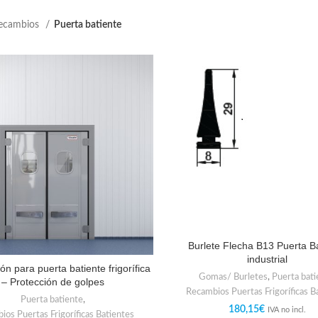
ecambios
Puerta batiente
Burlete Flecha B13 Puerta B
industrial
ón para puerta batiente frigorífica
Gomas/ Burletes
,
Puerta bati
– Protección de golpes
Recambios Puertas Frigoríficas B
Puerta batiente
,
180,15
€
IVA no incl.
ios Puertas Frigoríficas Batientes