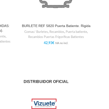
IDAS:
BURLETE REF 5820 Puerta Batiente. Rigida
).
Gomas/ Burletes
,
Recambios
,
Puerta batiente
,
ente
,
Recambios Puertas Frigoríficas Batientes
atientes
42,93
€
IVA no incl.
DISTRIBUIDOR OFICIAL