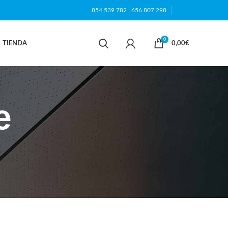
854 539 782
|
656 807 298
0
TIENDA
0,00
€
e