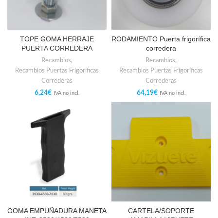
TOPE GOMA HERRAJE
RODAMIENTO Puerta frigorífica
PUERTA CORREDERA
corredera
Recambios
,
Recambios
,
Recambios Puertas Frigoríficas
Recambios Puertas Frigoríficas
Correderas
Correderas
6,24
€
64,19
€
IVA no incl.
IVA no incl.
GOMA EMPUÑADURA MANETA
CARTELA/SOPORTE