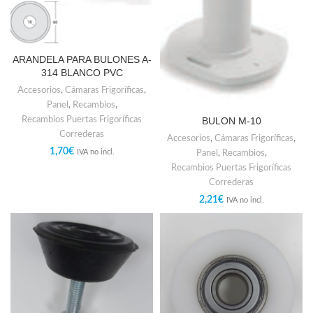
ARANDELA PARA BULONES A-
314 BLANCO PVC
Accesorios
,
Cámaras Frigoríficas
,
Panel
,
Recambios
,
Recambios Puertas Frigoríficas
BULON M-10
Correderas
Accesorios
,
Cámaras Frigoríficas
,
1,70
€
Panel
,
Recambios
,
IVA no incl.
Recambios Puertas Frigoríficas
Correderas
2,21
€
IVA no incl.