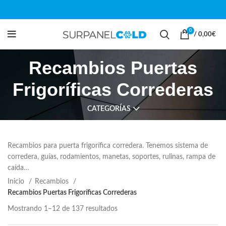
0
/
0,00
€
Recambios Puertas
Frigoríficas Correderas
CATEGORÍAS
Recambios para puerta frigorífica corredera. Tenemos sistema de
corredera, guías, rodamientos, manetas, soportes, rulinas, rampa de
caída…
Inicio
Recambios
Recambios Puertas Frigoríficas Correderas
Mostrando 1–12 de 137 resultados