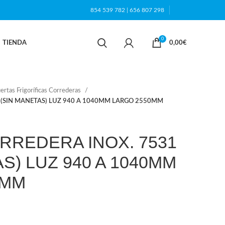
854 539 782
|
656 807 298
0
TIENDA
0,00
€
rtas Frigoríficas Correderas
 (SIN MANETAS) LUZ 940 A 1040MM LARGO 2550MM
RREDERA INOX. 7531
S) LUZ 940 A 1040MM
0MM