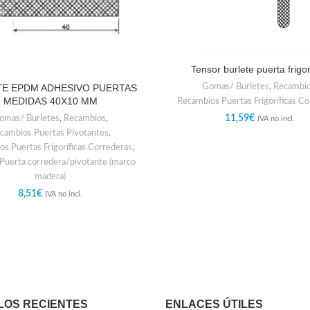
Tensor burlete puerta frigor
Gomas/ Burletes
,
Recambi
E EPDM ADHESIVO PUERTAS
MEDIDAS 40X10 MM
Recambios Puertas Frigoríficas C
omas/ Burletes
,
Recambios
,
11,59
€
IVA no incl.
cambios Puertas Pivotantes
,
s Puertas Frigoríficas Correderas
,
 Puerta corredera/pivotante (marco
madera)
8,51
€
IVA no incl.
LOS RECIENTES
ENLACES ÚTILES