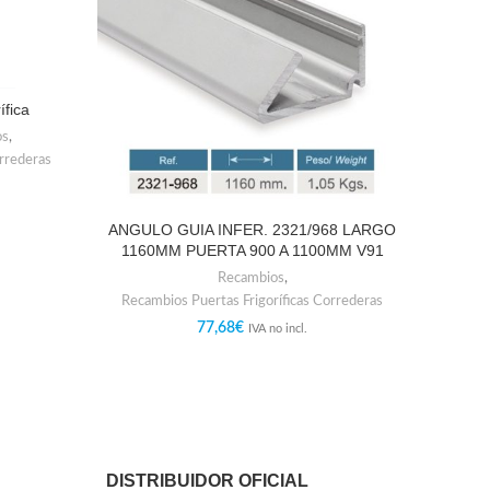
ífica
os
,
orrederas
ANGULO GUIA INFER. 2321/968 LARGO
ANGUL
1160MM PUERTA 900 A 1100MM V91
1560
Recambios
,
Recambios Puertas Frigoríficas Correderas
Recam
77,68
€
IVA no incl.
DISTRIBUIDOR OFICIAL