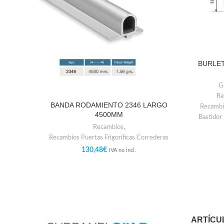
BURLET
G
Re
BANDA RODAMIENTO 2346 LARGO
Recambio
4500MM
Bastidor
Recambios
,
Recambios Puertas Frigoríficas Correderas
130,48
€
IVA no incl.
ARTÍCU