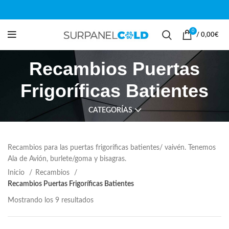
0
/
0,00
€
Recambios Puertas
Frigoríficas Batientes
CATEGORÍAS
Recambios para las puertas frigoríficas batientes/ vaivén. Tenemos
Ala de Avión, burlete/goma y bisagras.
Inicio
Recambios
Recambios Puertas Frigoríficas Batientes
Mostrando los 9 resultados