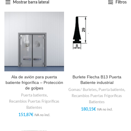
Mostrar barra lateral
Filtros
Ala de avión para puerta
Burlete Flecha B13 Puerta
batiente frigorífica – Protección
Batiente industrial
de golpes
Gomas/ Burletes
,
Puerta batiente
,
Puerta batiente
,
Recambios Puertas Frigoríficas
Recambios Puertas Frigoríficas
Batientes
Batientes
180,15
€
IVA no incl.
151,87
€
IVA no incl.