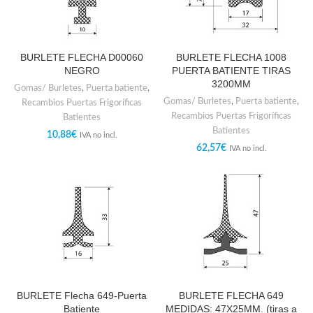
BURLETE FLECHA D00060
BURLETE FLECHA 1008
NEGRO
PUERTA BATIENTE TIRAS
3200MM
Gomas/ Burletes
,
Puerta batiente
,
Gomas/ Burletes
,
Puerta batiente
,
Recambios Puertas Frigoríficas
Recambios Puertas Frigoríficas
Batientes
Batientes
10,88
€
IVA no incl.
62,57
€
IVA no incl.
BURLETE Flecha 649-Puerta
BURLETE FLECHA 649
Batiente
MEDIDAS: 47X25MM. (tiras a