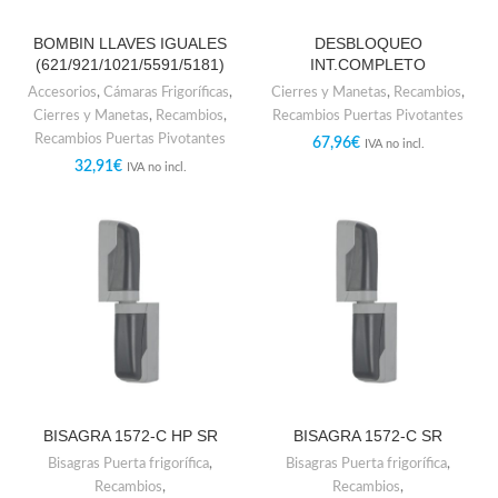
BOMBIN LLAVES IGUALES
DESBLOQUEO
(621/921/1021/5591/5181)
INT.COMPLETO
Accesorios
,
Cámaras Frigoríficas
,
Cierres y Manetas
,
Recambios
,
Cierres y Manetas
,
Recambios
,
Recambios Puertas Pivotantes
Recambios Puertas Pivotantes
67,96
€
IVA no incl.
32,91
€
IVA no incl.
BISAGRA 1572-C HP SR
BISAGRA 1572-C SR
Bisagras Puerta frigorífica
,
Bisagras Puerta frigorífica
,
Recambios
,
Recambios
,