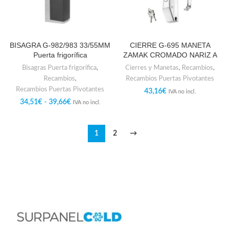
BISAGRA G-982/983 33/55MM
CIERRE G-695 MANETA
Puerta frigorífica
ZAMAK CROMADO NARIZ A
Bisagras Puerta frigorífica
,
Cierres y Manetas
,
Recambios
,
Recambios
,
Recambios Puertas Pivotantes
Recambios Puertas Pivotantes
43,16
€
IVA no incl.
34,51
€
-
39,66
€
IVA no incl.
1
2
→