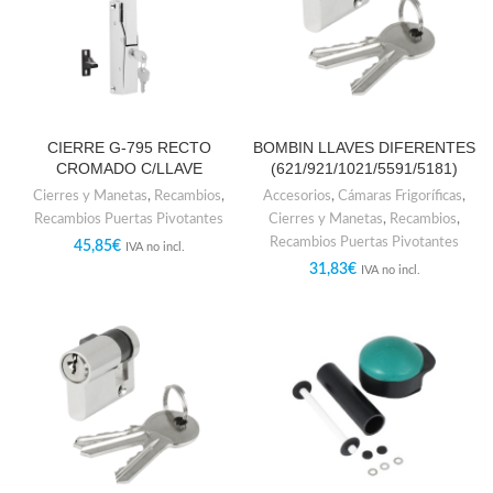
CIERRE G-795 RECTO
BOMBIN LLAVES DIFERENTES
CROMADO C/LLAVE
(621/921/1021/5591/5181)
Cierres y Manetas
,
Recambios
,
Accesorios
,
Cámaras Frigoríficas
,
Recambios Puertas Pivotantes
Cierres y Manetas
,
Recambios
,
Recambios Puertas Pivotantes
45,85
€
IVA no incl.
31,83
€
IVA no incl.