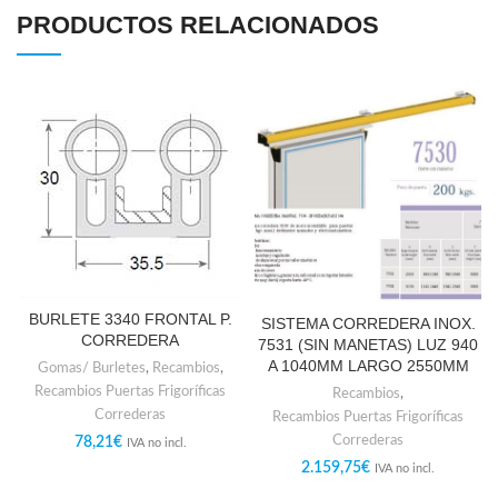
PRODUCTOS RELACIONADOS
BURLETE 3340 FRONTAL P.
SISTEMA CORREDERA INOX.
CORREDERA
7531 (SIN MANETAS) LUZ 940
A 1040MM LARGO 2550MM
Gomas/ Burletes
,
Recambios
,
Recambios Puertas Frigoríficas
Recambios
,
Correderas
Recambios Puertas Frigoríficas
Correderas
78,21
€
IVA no incl.
2.159,75
€
IVA no incl.