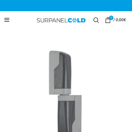
0
/
0,00
€