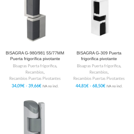
BISAGRA G-980/981 55/77MM
BISAGRA G-309 Puerta
Puerta frigorífica pivotante
frigorifica pivotante
Bisagras Puerta frigorífica
,
Bisagras Puerta frigorífica
,
Recambios
,
Recambios
,
Recambios Puertas Pivotantes
Recambios Puertas Pivotantes
34,09
€
-
39,66
€
44,81
€
-
68,50
€
IVA no incl.
IVA no incl.