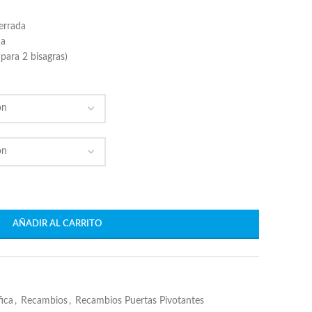
cerrada
da
para 2 bisagras)
AÑADIR AL CARRITO
fica
,
Recambios
,
Recambios Puertas Pivotantes