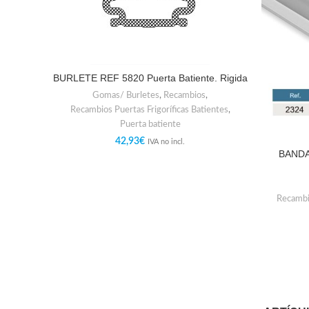
BURLETE REF 5820 Puerta Batiente. Rigida
Gomas/ Burletes
,
Recambios
,
Recambios Puertas Frigoríficas Batientes
,
Puerta batiente
42,93
€
IVA no incl.
BANDA
Recambio