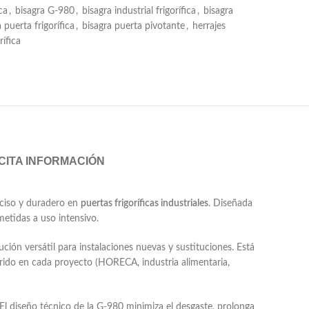
ca
,
bisagra G-980
,
bisagra industrial frigorífica
,
bisagra
 puerta frigorífica
,
bisagra puerta pivotante
,
herrajes
ífica
CITA INFORMACIÓN
eciso y duradero en
puertas frigoríficas industriales
. Diseñada
etidas a uso intensivo.
ción versátil para instalaciones nuevas y sustituciones. Está
erido en cada proyecto (HORECA, industria alimentaria,
 El diseño técnico de la G-980 minimiza el desgaste, prolonga