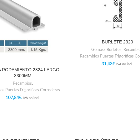
BURLETE 2320
Gomas/ Burletes
,
Recambi
Recambios Puertas Frigoríficas C
31,43
€
IVA no incl.
 RODAMIENTO 2324 LARGO
3300MM
Recambios
,
s Puertas Frigoríficas Correderas
107,84
€
IVA no incl.