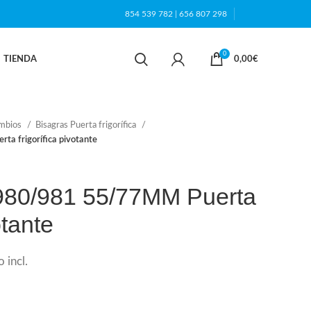
854 539 782
|
656 807 298
0
TIENDA
0,00
€
ambios
Bisagras Puerta frigorífica
 frigorífica pivotante
80/981 55/77MM Puerta
otante
 incl.