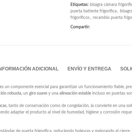
Etiquetas:
bisagra cámara frigorífi
puerta batiente frigorífica
,
bisagra
frigoríficos
,
recambio puerta frigor
Compartir:
INFORMACIÓN ADICIONAL
ENVÍO Y ENTREGA
SOLI
es un componente esencial para garantizar un funcionamiento fiable, pr
ción robusta
, un
giro suave
y una
alineación estable
incluso en puertas som
icas
, tanto de conservación como de congelación, la convierte en una solu
iendo adaptar el producto al nivel de humedad, higiene y corrosión requ
estándar de puerta frigorífica, reduciendo holguras y mejorando el cierre.