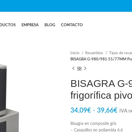
DUCTOS
EMPRESA
BLOG
CONTACTO
Inicio
Recambios
Tipos de rec
BISAGRA G-980/981 55/77MM Puerta
BISAGRA G-9
frigorífica piv
34,09
€
-
39,66
€
IVA no
Bisagra en composite gris
– Casquillos en poliamida 6.6