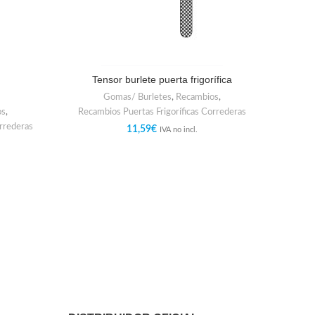
Tensor burlete puerta frigorífica
Gomas/ Burletes
,
Recambios
,
os
,
Recambios Puertas Frigoríficas Correderas
orrederas
11,59
€
IVA no incl.
GUIA 
Recam