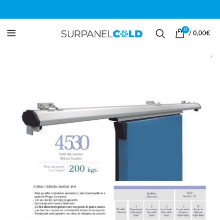
0
/
0,00
€