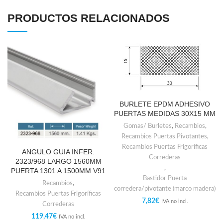
PRODUCTOS RELACIONADOS
BURLETE EPDM ADHESIVO
PUERTAS MEDIDAS 30X15 MM
Gomas/ Burletes
,
Recambios
,
Recambios Puertas Pivotantes
,
Recambios Puertas Frigoríficas
ANGULO GUIA INFER.
Correderas
2323/968 LARGO 1560MM
,
PUERTA 1301 A 1500MM V91
Bastidor Puerta
Recambios
,
corredera/pivotante (marco madera)
Recambios Puertas Frigoríficas
7,82
€
IVA no incl.
Correderas
119,47
€
IVA no incl.