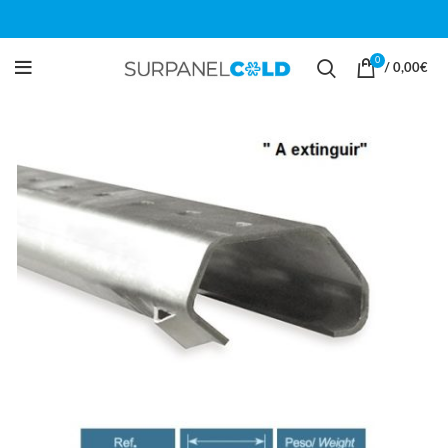
0
/
0,00
€