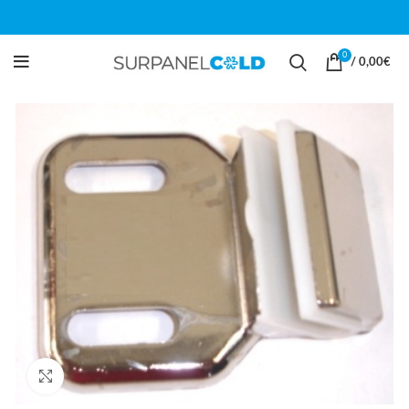
0
/
0,00
€
Click para ampliar