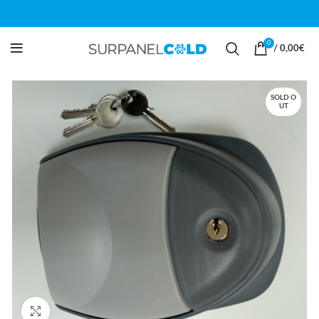
0
/
0,00
€
SOLD O
UT
Click para ampliar