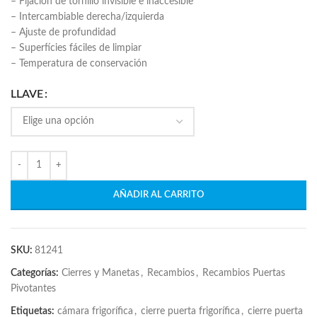
– Fijación de tornillo invisible e inaccesible
– Intercambiable derecha/izquierda
– Ajuste de profundidad
– Superfícies fáciles de limpiar
– Temperatura de conservación
LLAVE
AÑADIR AL CARRITO
SKU:
81241
Categorías:
Cierres y Manetas
,
Recambios
,
Recambios Puertas
Pivotantes
Etiquetas:
cámara frigorífica
,
cierre puerta frigorífica
,
cierre puerta