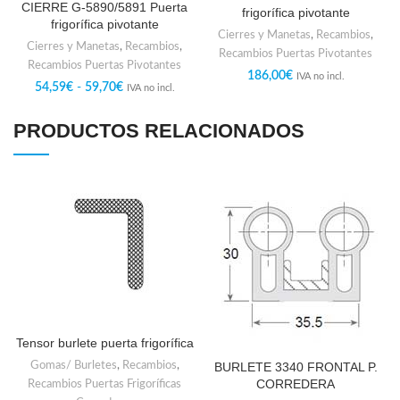
CIERRE G-5890/5891 Puerta
frigorífica pivotante
frigorífica pivotante
Cierres y Manetas
,
Recambios
,
Cierres y Manetas
,
Recambios
,
Recambios Puertas Pivotantes
Recambios Puertas Pivotantes
186,00
€
IVA no incl.
54,59
€
-
59,70
€
IVA no incl.
PRODUCTOS RELACIONADOS
Tensor burlete puerta frigorífica
Gomas/ Burletes
,
Recambios
,
BURLETE 3340 FRONTAL P.
CORREDERA
Recambios Puertas Frigoríficas