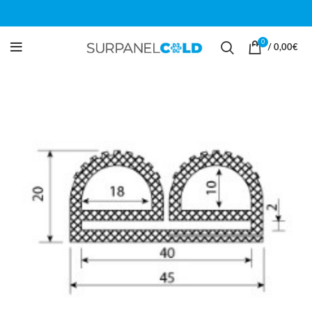
0
/
0,00
€