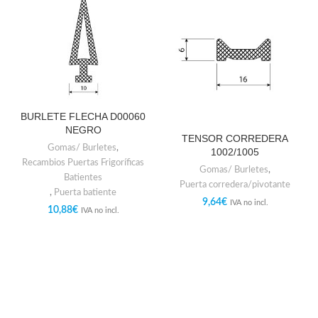
BURLETE FLECHA D00060
NEGRO
TENSOR CORREDERA
Gomas/ Burletes
,
1002/1005
Recambios Puertas Frigoríficas
Gomas/ Burletes
,
Batientes
Puerta corredera/pivotante
,
Puerta batiente
9,64
€
IVA no incl.
10,88
€
IVA no incl.