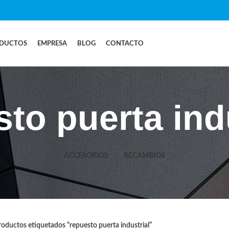
DUCTOS
EMPRESA
BLOG
CONTACTO
to puerta ind
ACCESORIOS
RECAMBIOS
oductos etiquetados “repuesto puerta industrial”