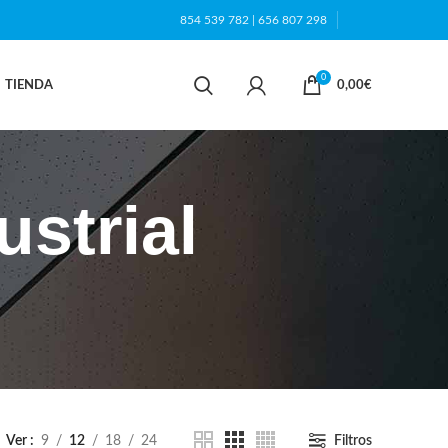
854 539 782
|
656 807 298
0
TIENDA
0,00
€
ustrial
Ver
9
12
18
24
Filtros