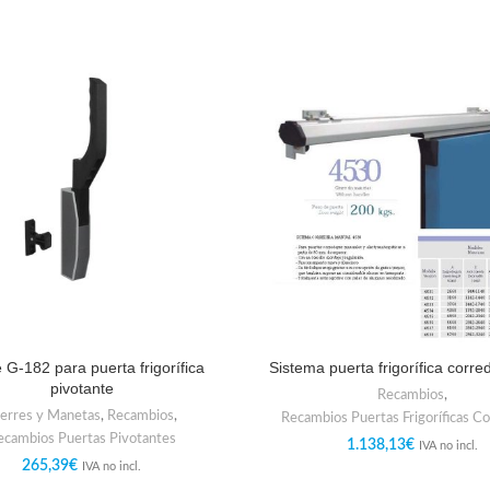
 G-182 para puerta frigorífica
Sistema puerta frigorífica corr
pivotante
Recambios
,
erres y Manetas
,
Recambios
,
Recambios Puertas Frigoríficas C
ecambios Puertas Pivotantes
1.138,13
€
IVA no incl.
265,39
€
IVA no incl.