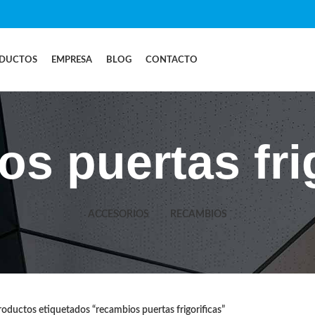
DUCTOS
EMPRESA
BLOG
CONTACTO
s puertas fri
ACCESORIOS
RECAMBIOS
oductos etiquetados “recambios puertas frigorificas”