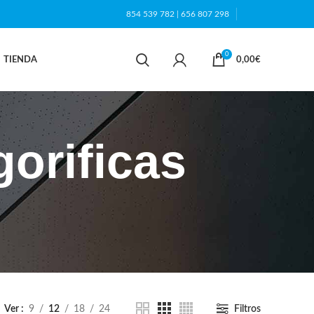
854 539 782
|
656 807 298
0
TIENDA
0,00
€
gorificas
Ver
9
12
18
24
Filtros