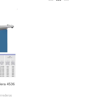
edera 4536
orrederas