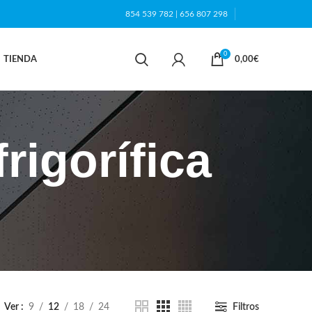
854 539 782
|
656 807 298
0
TIENDA
0,00
€
rigorífica
Ver
9
12
18
24
Filtros