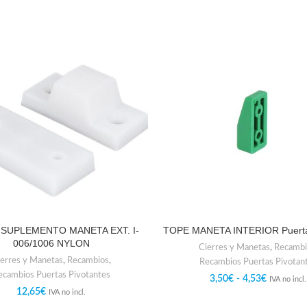
 SUPLEMENTO MANETA EXT. I-
TOPE MANETA INTERIOR Puerta f
006/1006 NYLON
Cierres y Manetas
,
Recambi
erres y Manetas
,
Recambios
,
Recambios Puertas Pivotan
ecambios Puertas Pivotantes
3,50
€
-
4,53
€
IVA no incl.
12,65
€
IVA no incl.