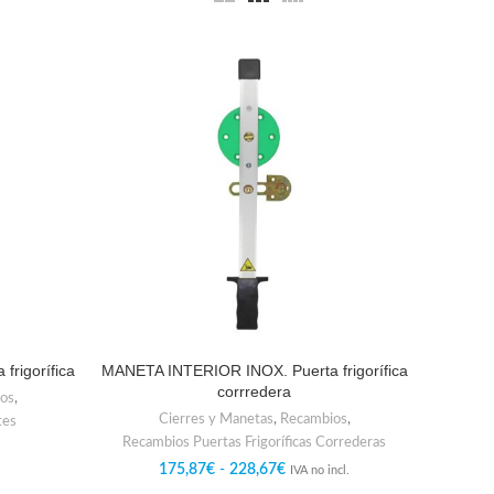
rigorífica
MANETA INTERIOR INOX. Puerta frigorífica
corrredera
os
,
Cierres y Manetas
,
Recambios
,
tes
Recambios Puertas Frigoríficas Correderas
175,87
€
-
228,67
€
IVA no incl.