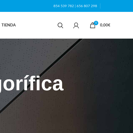
854 539 782
|
656 807 298
0
TIENDA
0,00
€
orífica