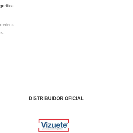
orífica
orrederas
ncl.
DISTRIBUIDOR OFICIAL