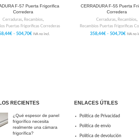
DURA F-57 Puerta Frigorifica
CERRADURA F-55 Puerta Frig
Corredera
Corredera
Cerraduras
,
Recambios
,
Cerraduras
,
Recambios
,
os Puertas Frigoríficas Correderas
Recambios Puertas Frigoríficas C
58,44
€
-
504,70
€
358,44
€
-
504,70
€
IVA no incl.
IVA no i
LOS RECIENTES
ENLACES ÚTILES
¿Qué espesor de panel
Política de Privacidad
frigorífico necesita
Política de envío
realmente una cámara
frigorífica?
Política de devolución