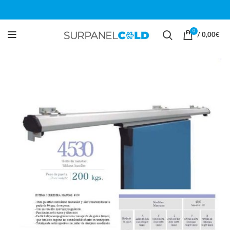
0
/
0,00
€