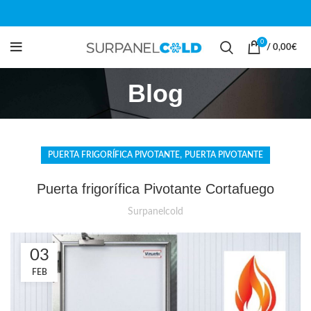
0
/
0,00
€
Blog
,
PUERTA FRIGORÍFICA PIVOTANTE
PUERTA PIVOTANTE
Puerta frigorífica Pivotante Cortafuego
Surpanelcold
03
FEB