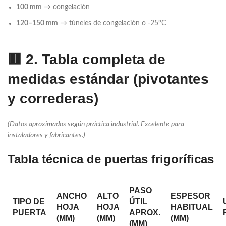
100 mm
→ congelación
120–150 mm
→ túneles de congelación o -25ºC
🟥
2. Tabla completa de
medidas estándar (pivotantes
y correderas)
(Datos aproximados según práctica industrial. Excelente para
instaladores y fabricantes.)
Tabla técnica de puertas frigoríficas
PASO
ANCHO
ALTO
ESPESOR
TIPO DE
ÚTIL
HOJA
HOJA
HABITUAL
PUERTA
APROX.
(MM)
(MM)
(MM)
(MM)