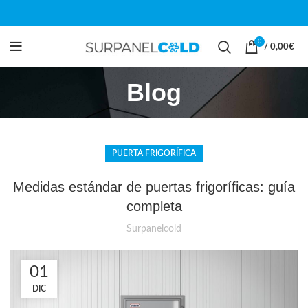
0
/
0,00
€
Blog
PUERTA FRIGORÍFICA
Medidas estándar de puertas frigoríficas: guía
completa
Surpanelcold
01
DIC