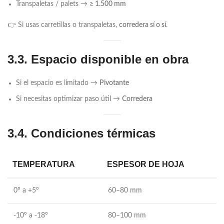
Transpaletas / palets →
≥ 1.500 mm
👉 Si usas carretillas o transpaletas,
corredera sí o sí
.
3.3. Espacio disponible en obra
Si el espacio es limitado →
Pivotante
Si necesitas optimizar paso útil →
Corredera
3.4. Condiciones térmicas
TEMPERATURA
ESPESOR DE HOJA
0º a +5º
60–80 mm
-10º a -18º
80–100 mm