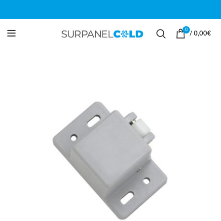
0
/
0,00
€