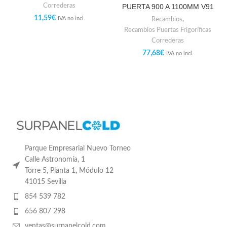
Correderas
PUERTA 900 A 1100MM V91
11,59
€
IVA no incl.
Recambios
,
Recambios Puertas Frigoríficas
Correderas
77,68
€
IVA no incl.
Parque Empresarial Nuevo Torneo
Calle Astronomía, 1
Torre 5, Planta 1, Módulo 12
41015 Sevilla
854 539 782
656 807 298
ventas@surpanelcold.com