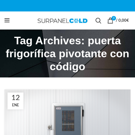
0
/
0,00
€
Tag Archives: puerta
frigorífica pivotante con
código
12
ENE