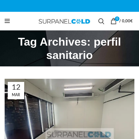
0
/
0,00
€
Tag Archives: perfil
sanitario
12
MAR