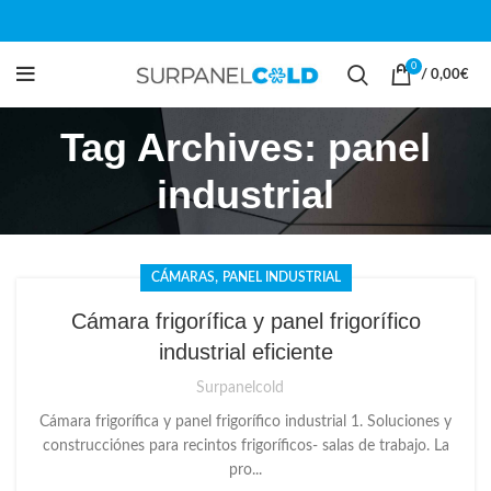
0
/
0,00
€
Tag Archives: panel
industrial
,
CÁMARAS
PANEL INDUSTRIAL
Cámara frigorífica y panel frigorífico
industrial eficiente
Surpanelcold
Cámara frigorífica y panel frigorífico industrial 1. Soluciones y
construcciónes para recintos frigoríficos- salas de trabajo. La
pro...