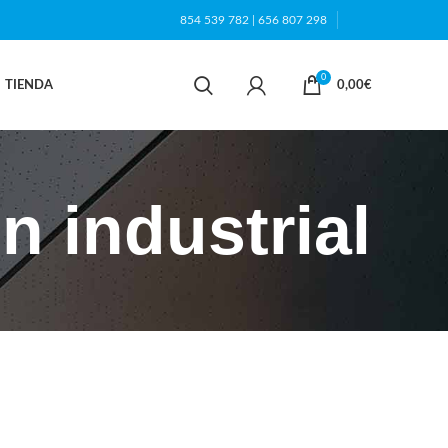
854 539 782
|
656 807 298
0
TIENDA
0,00
€
n industrial